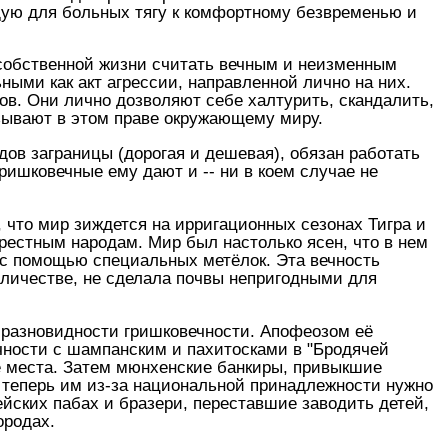
бщую для больных тягу к комфортному безвременью и
 собственной жизни считать вечным и неизменным
ыми как акт агрессии, направленной лично на них.
ов. Они лично дозволяют себе халтурить, скандалить,
азывают в этом праве окружающему миру.
дов заграницы (дорогая и дешевая), обязан работать
гришковечные ему дают и -- ни в коем случае не
 что мир зиждется на ирригационных сезонах Тигра и
естным народам. Мир был настолько ясен, что в нем
с помощью специальных метёлок. Эта вечность
оличестве, не сделала почвы непригодными для
е разновидности гришковечности. Апофеозом её
чности с шампанским и пахитосками в "Бродячей
её места. Затем мюнхенские банкиры, привыкшие
му теперь им из-за национальной принадлежности нужно
пейских пабах и бразери, переставшие заводить детей,
ородах.