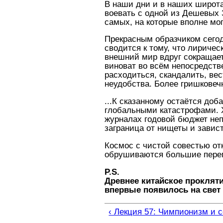
В наши дни и в наших широта
воевать с одной из Дешевых 
самых, на которые вполне мо
Прекрасным образчиком сегод
сводится к тому, что лириче
внешний мир вдруг сокращает
виноват во всём непосредстве
расходиться, скандалить, ве
неудобства. Более гришковеч
...К сказанному остаётся до
глобальными катастрофами. Х
журналах годовой бюджет неп
заграница от нищеты и завист
Космос с чистой совестью от
обрушиваются большие пере
P.S.
Древнее китайское проклятие
впервые появилось на свет 
‹ Лекция 57: Чимпионизм и 