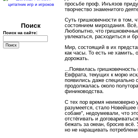
просьбе проф. Инъязов приду
творчество знаменитого деят
Суть гришковечности в том, 
Поиск
состоянием мироздания. Всё,
Любопытно, что гришковечные
Поиск на сайте:
увлекаться, расходиться и б
Мир, состоящий в их предста
как часы. То есть не хамить,
дорожать.
...Появилась гришковечность
Евфрата, текущих к морю иск
появились даже специально 
продолжалась около полутора
финиководства.
С тех пор время неимоверно 
разумеется, стало Новейшее 
собаке", недоумевали, что э
отстёгивать и договариваться
бежать за океан, бросив всё.
но не наращивать потребление