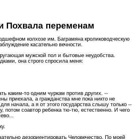
ли Похвала переменам
 подшефном колхозе им. Баграмяна кролиководческую
заблуждение касательно вечности.
 ругающая мужской пол и бытовые неудобства.
ками, она строго спросила меня:
ть каким-то одним чуркам против других. --
ины приехала, а гражданства мне пока никто не
ля начала, а я от этого государства слышу только --
, потом соавтор ребенка тю-тю, естественно. И чего
ево...
у.
чательно дезориентировать Человечество. По моей