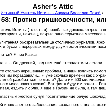
Asher's Attic
›
Истинный Учитель Истины - Авраам Болеслав Покой
›
 58: Против гришковечности, и
тель Истины (то есть я) провёл как должно: открыл в
ретариат и, наконец, вскрыл одно серьезное массовое 
 упитанная обозревательница столичных журналов, ярко
 и бусах в перерывах между двумя экзотическими поезд
нчится? Я про Кавказ.
тил я. -- Он древний, над ним ещё птеродактили летали.
то столько нерешенных проблем, а наши взялись помога
тов им пораздавали... Я уже сколько времени как с Укра
 мной разобраться не могли? Дали им 500 миллиардов д
ого мяса нового нужно"! Вот фиг я буду им рожать. Рожу
ивая, ездить люблю, я еще в Грузии не была, а там деш
 властным жестом сунул посетительнице белую шоколадк
й инопланетного заболевания, созданного с целью окон