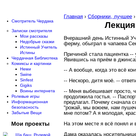
Главная
›
Сборники, лучшее
Смотритель Чердака
Лекция
Записки смотрителя
Мои рассказы
Вчерашний день Истинный Учи
Недобрые сказки
ферму, обыграл в чапаева Сек
Истинный Учитель
Истины
Причиной стала пациентка --
Чердачная Библиотека
Явившись на приём в джинсах
Комиксы и картинки
Неми
-- А вообще, когда это всё ко
Swine
Sinfest
-- Нескоро, дитя моё. -- отве
Gigiks
-- Меня выбешивает просто, ч
Воины интернета
продолжила гостья. -- Паспор
Ролевые игры
предлагал. Почему сначала со
Информационная
"рожай, мы воюем, нам пушечн
безопасность
мне потом? А я молодая, крас
Забытые Вещи
Мои проекты
На этом месте я всё понял и
Дама оказалась носительнице