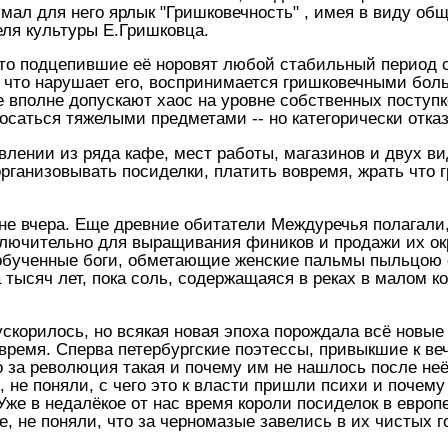
мал для него ярлык "Гришковечность" , имея в виду о
еля культуры Е.Гришковца.
что подцепившие её норовят любой стабильный период
 что нарушает его, воспринимается гришковечными больн
 вполне допускают хаос на уровне собственных поступк
росаться тяжелыми предметами -- но категорически отк
влении из ряда кафе, мест работы, магазинов и двух ви
 организовывать посиделки, платить вовремя, жрать что 
 не вчера. Еще древние обитатели Междуречья полагали,
лючительно для выращивания фиников и продажи их окр
обученные боги, обметающие женские пальмы пыльцою 
 тысяч лет, пока соль, содержащаяся в реках в малом к
ускорилось, но всякая новая эпоха порождала всё новы
время. Сперва петербургские поэтессы, привыкшие к ве
то за революция такая и почему им не нашлось после н
, не поняли, с чего это к власти пришли психи и поче
 Уже в недалёкое от нас время короли посиделок в евро
, не поняли, что за черномазые завелись в их чистых г