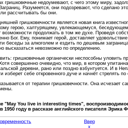
х гришковечные недоумевают, с чего этому миру, зад
Заграниц. Разумеется, они подозревают, что сделано эт
гли рассчитывать бы они.
няшней гришковечности является новая книга известно
скому герою, халтурящему, увлекающемуся, беседующе
 возможности продолжать в том же духе. Проведя собст
нно Бог. Ему, понимает герой, доставляет удовольствие
сти беседы за алкоголем и ездить по дешевым заграниц
но высказаться невозможно по определению.
бавить: гришковечные органически неспособны уловить 
отя совершенно очевидно, что мир, в котором упитанна
альской деревни, рано или поздно взбунтуется. И в Неп
и изберет себе откровенного дуче и начнёт стрелять по 
казывается от терапии гришковечности. Она исчезает с
мены.
 "May You live in interesting times", воспроизводимо
в 1950 году в рассказе английского писателя Эрика Ф
современность
Ввер
х