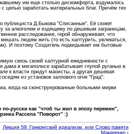
олжавшему им еще столько дискомфорта, вздумалось
о с целью заработать материальных благ. Причём тех
го публициста Д.Быкова "Списанные". Её сюжет
му за алкоголем и ездящему по дешевым заграницам,
венное расследование, герой обнаруживает, что
 мешать людям жить (то есть халтурить, увлекаться,
ам). И поэтому Создатель подкидывает им бытовые
прямую связь своей халтурной ежедневности с
я дама в мегаполисе зарабатывает глупой руганью в
але к власти придут маоисты, а другая дешевая
соседям из установок залпового огня "Град".
ама, когда на сконструированные больными мирки
е по-русски как "чтоб ты жил в эпоху перемен",
рэнка Рассела "Поворот" :)
Лекция 59: Гонконгский идеализм, или Слово памяти
Макаренко ›