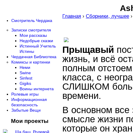
Ash
Главная
›
Сборники, лучшее
Смотритель Чердака
Записки смотрителя
Мои рассказы
Недобрые сказки
Истинный Учитель
Прыщавый
пост
Истины
жизнь, и всё ос
Чердачная Библиотека
Комиксы и картинки
полным отстоем.
Неми
Swine
класса, с неогр
Sinfest
Gigiks
СЛИШКОМ больш
Воины интернета
времени.
Ролевые игры
Информационная
безопасность
В основном все
Забытые Вещи
смысле жизни п
Мои проекты
которые он хран