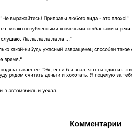
 "Hе выражайтесь! Приправы любого вида - это плохо!"
сте с мелко порубленными копчеными колбасками и речи 
слушаю. Ла ла ла ла ла ла ..."
лько какой-нибудь ужасный извращенец способен такое е
се время."
одхватывает ее: "Эх, если б я знал, что ты один из эти
буду рядом считать деньги и хохотать. Я поцелую за те
и в автомобиль и уехал.
Комментарии