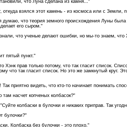
тановили, что Луна сделана из камня..."
, откуда взялся этот камень - из космоса или с Земли,
но я думаю, что теория земного происхождения Луны была
делает его сыром."
изнали, что ученые делают ошибки, но мы-то знаем, что Х
ит пятый пункт."
то Хэнк прав только потому, что так гласит список. Спис
ому что так гласит список. Hо это же замкнутый круг. Это
! Так приятно видеть, что кто-то начинает понимать спо
Что там насчет копченых колбасок?"
"Суйте колбаски в булочки и никаких приправ. Так угодно
ет булочки?"
ски. Колбаска без булочки - это плохо."