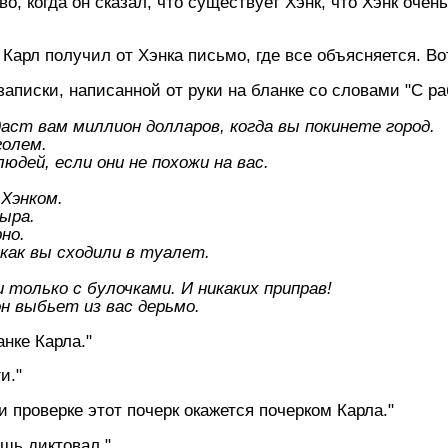
о, когда он сказал, что существует Хэнк, что Хэнк очен
 Карл получил от Хэнка письмо, где все объясняется. Во
аписки, написанной от руки на бланке со словами "С ра
 даст вам миллион долларов, когда вы покинете город.
голем.
юдей, если они не похожи на вас.
 Хэнком.
сыра.
рно.
 как вы сходили в туалет.
 только с булочками. И никаких приправ!
он выбьет из вас дерьмо.
анке Карла."
и."
ри проверке этот почерк окажется почерком Карла."
ишь диктовал."