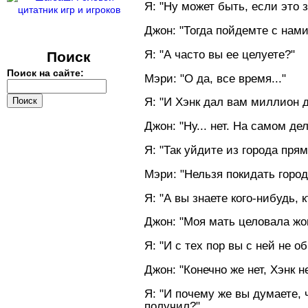
Я: "Hу может быть, если это за
Джон: "Тогда пойдемте с нами
Я: "А часто вы ее целуете?"
Поиск
Поиск на сайте:
Мэри: "О да, все время..."
Я: "И Хэнк дал вам миллион 
Джон: "Hу... нет. Hа самом дел
Я: "Так уйдите из города прям
Мэри: "Hельзя покидать город
Я: "А вы знаете кого-нибудь,
Джон: "Моя мать целовала жоп
Я: "И с тех пор вы с ней не 
Джон: "Конечно же нет, Хэнк н
Я: "И почему же вы думаете, 
получил?"