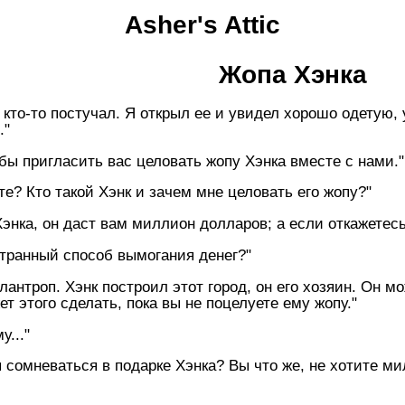
Asher's Attic
Жопа Хэнка
 кто-то постучал. Я открыл ее и увидел хорошо одетую
."
бы пригласить вас целовать жопу Хэнка вместе с нами."
те? Кто такой Хэнк и зачем мне целовать его жопу?"
энка, он даст вам миллион долларов; а если откажетесь
странный способ вымогания денег?"
антроп. Хэнк построил этот город, он его хозяин. Он мо
т этого сделать, пока вы не поцелуете ему жопу."
у..."
ы сомневаться в подарке Хэнка? Вы что же, не хотите м