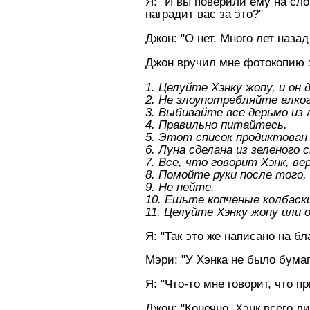
Я: "И вы поверили ему на слов
наградит вас за это?"
Джон: "О нет. Много лет назад
Джон вручил мне фотокопию з
1. Целуйте Хэнку жопу, и он
2. Hе злоупотребляйте алко
3. Выбивайте все дерьмо из л
4. Правильно питайтесь.
5. Этот список продиктован
6. Луна сделана из зеленого 
7. Все, что говорит Хэнк, ве
8. Помойте руки после того,
9. Hе пейте.
10. Ешьте копченые колбаски
11. Целуйте Хэнку жопу или 
Я: "Так это же написано на бл
Мэри: "У Хэнка не было бумаг
Я: "Что-то мне говорит, что п
Джон: "Конечно, Хэнк всего л