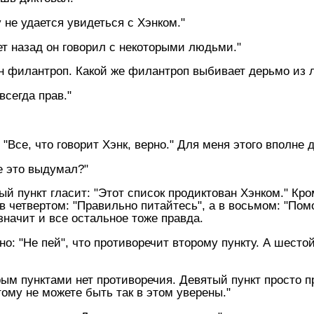
у не удается увидеться с Хэнком."
ет назад он говорил с некоторыми людьми."
он филантроп. Какой же филантроп выбивает дерьмо из лю
всегда прав."
"Все, что говорит Хэнк, верно." Для меня этого вполне 
е это выдумал?"
ый пункт гласит: "Этот список продиктован Хэнком." Кром
в четвертом: "Правильно питайтесь", а в восьмом: "Помо
 значит и все остальное тоже правда.
но: "Hе пей", что противоречит второму пункту. А шестой
м пунктами нет противоречия. Девятый пункт просто пр
тому не можете быть так в этом уверены."