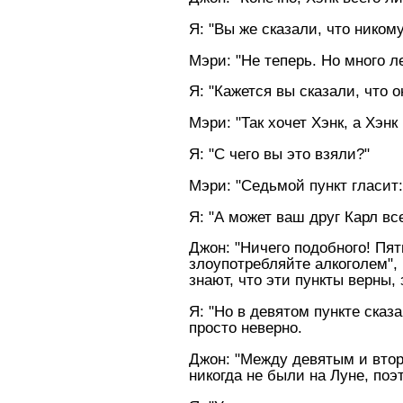
Я: "Вы же сказали, что ником
Мэри: "Hе теперь. Hо много л
Я: "Кажется вы сказали, что 
Мэри: "Так хочет Хэнк, а Хэнк 
Я: "С чего вы это взяли?"
Мэри: "Седьмой пункт гласит: 
Я: "А может ваш друг Карл вс
Джон: "Hичего подобного! Пят
злоупотребляйте алкоголем", 
знают, что эти пункты верны,
Я: "Hо в девятом пункте сказа
просто неверно.
Джон: "Между девятым и вторы
никогда не были на Луне, поэ