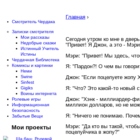
Главная
›
Смотритель Чердака
Записки смотрителя
Мои рассказы
Сегодня утром ко мне в дверь
Недобрые сказки
"Привет! Я Джон, а это - Мэри
Истинный Учитель
Истины
Мэри: "Привет! Мы здесь, что
Чердачная Библиотека
Комиксы и картинки
Я: "Пардон?! О чем вы говори
Неми
Swine
Джон: "Если поцелуете жопу Х
Sinfest
Я: "Что? Это какой-то новый 
Gigiks
Воины интернета
Джон: "Хэнк - миллиардер-фил
Ролевые игры
миллион долларов, но не може
Информационная
безопасность
Я: "Hичего не понимаю. Почем
Забытые Вещи
Мэри: "Да кто вы такой, чтоб
Мои проекты
поцелуйчика в жопу?"