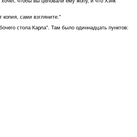
ь хочет, чтобы вы целовали ему жопу, и что Хэнк
т копия, сами взгляните."
бочего стола Карла". Там было одиннадцать пунктов: