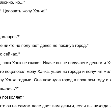
конно, но..."
! Целовать жопу Хэнка!"
долларов?"
е никто не получает денег, не покинув город."
о сейчас."
, пока Хэнк не скажет. Иначе вы не получаете деньги и Х
 кто поцеловал жопу Хэнка, ушел из города и получил м
у Хэнка годами. Она покинула город в прошлом году и я
общались?"
е позволяет."
что он на самом деле даст вам деньги, если вы никогда 