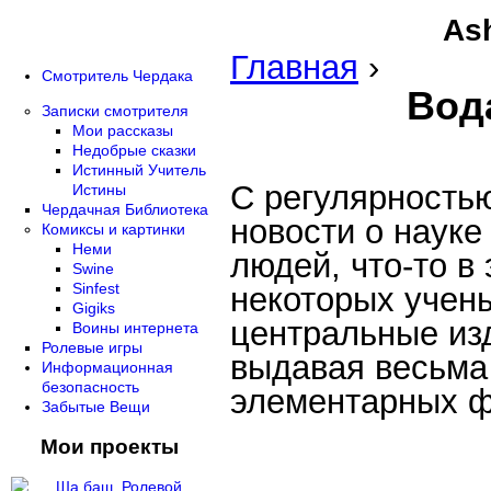
Ash
Главная
›
Смотритель Чердака
Вода
Записки смотрителя
Мои рассказы
Недобрые сказки
Истинный Учитель
С регулярностью
Истины
Чердачная Библиотека
новости о науке
Комиксы и картинки
Неми
людей, что-то в
Swine
Sinfest
некоторых учен
Gigiks
центральные изд
Воины интернета
Ролевые игры
выдавая весьма
Информационная
безопасность
элементарных ф
Забытые Вещи
Мои проекты