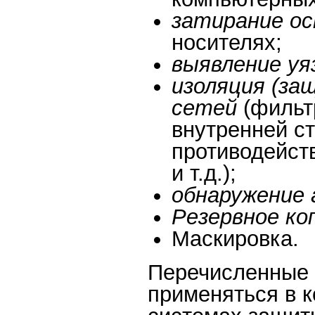
затирание о
носителях;
выявление у
изоляция (з
сетей
(фильт
внутренней ст
противодейст
и т.д.);
обнаружение
Резервное ко
Маскировка.
Перечисленные 
применяться в к