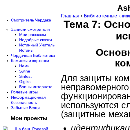
Ash
Главная
›
Библиотечные книж
Смотритель Чердака
Тема 7: Осн
Записки смотрителя
ис
Мои рассказы
Недобрые сказки
Истинный Учитель
Основ
Истины
Чердачная Библиотека
ко
Комиксы и картинки
Неми
Swine
Для защиты ком
Sinfest
Gigiks
неправомерного
Воины интернета
Ролевые игры
функционирован
Информационная
используются с
безопасность
Забытые Вещи
(защитные меха
Мои проекты
идентифика