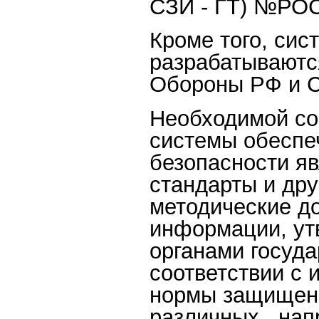
СЗИ - ГТ) №РОС
Кроме того, си
разрабатываютс
Обороны РФ и С
Необходимой со
системы обеспе
безопасности я
стандарты и дру
методические д
информации, у
органами госуда
соответствии с
нормы защищенн
различных . на