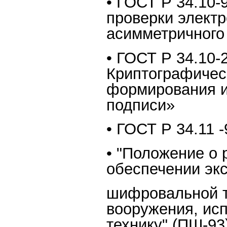
• ГОСТ Р 34.10-
проверки элект
асимметричного
• ГОСТ Р 34.10
Криптографичес
формирования и
подписи»
• ГОСТ Р 34.11 
• "Положение о 
обеспечении эк
шифровальной т
вооружения, и
технику" (ПШ-93