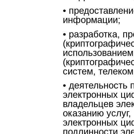
• предоставлен
информации;
• разработка, 
(криптографиче
использование
(криптографиче
систем, телеко
• деятельность 
электронных ци
владельцев эле
оказанию услуг,
электронных ци
подлинности эл