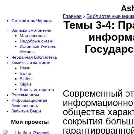
Ash
Главная
›
Библиотечные книж
Смотритель Чердака
Темы 3-4: П
Записки смотрителя
информа
Мои рассказы
Недобрые сказки
Государс
Истинный Учитель
Истины
Чердачная Библиотека
Комиксы и картинки
Неми
Swine
Sinfest
Gigiks
Воины интернета
Современный эт
Ролевые игры
информационной
Информационная
безопасность
общества характ
Забытые Вещи
сокрытия больш
Мои проекты
гарантированно