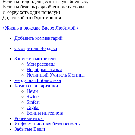
Если ты подойдешь,если ты улыбнешься,
Если ты будешь рада обнять меня снова
И сорву хоть один поцелуй!..
Да, пускай это будет ирония.
‹ Жизнь в рюкзаке
Вверх
Любимой ›
Добавить комментарий
Смотритель Чердака
Записки смотрителя
Мои рассказы
Недобрые сказки
Истинный Учитель Истины
Чердачная Библиотека
Комиксы и картинки
Неми
Swine
Sinfest
Gigiks
Воины интернета
Ролевые игры
Информационная безопасность
Забытые Вещи