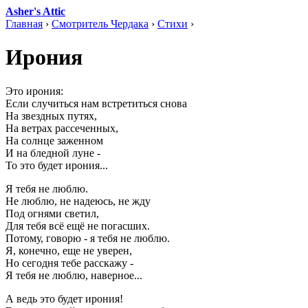
Asher's Attic
Главная
›
Смотритель Чердака
›
Стихи
›
Ирония
Это ирония:
Если случиться нам встретиться снова
На звездных путях,
На ветрах рассеченных,
На солнце заженном
И на бледной луне -
То это будет ирония...
Я тебя не люблю.
Не люблю, не надеюсь, не жду
Под огнями светил,
Для тебя всё ещё не погасших.
Потому, говорю - я тебя не люблю.
Я, конечно, еще не уверен,
Но сегодня тебе расскажу -
Я тебя не люблю, наверное...
А ведь это будет ирония!