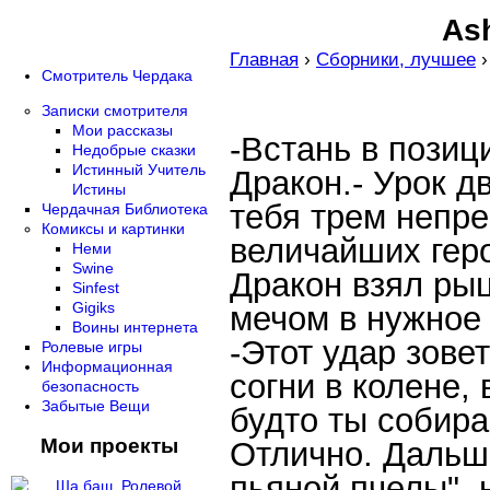
Ash
Главная
›
Сборники, лучшее
Смотритель Чердака
Записки смотрителя
Мои рассказы
-Встань в позиц
Недобрые сказки
Истинный Учитель
Дракон.- Урок д
Истины
тебя трем непр
Чердачная Библиотека
Комиксы и картинки
величайших геро
Неми
Swine
Дракон взял рыц
Sinfest
Gigiks
мечом в нужное
Воины интернета
-Этот удар зове
Ролевые игры
Информационная
согни в колене, 
безопасность
Забытые Вещи
будто ты собира
Мои проекты
Отлично. Дальше
пьяной пчелы", 