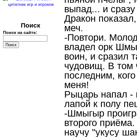
выпад... и сразу 
Дракон показал,
Поиск
меч.
Поиск на сайте:
-Повтори. Моло
владел орк Шмы
воин, и сразил 
чудовищ. В том 
последним, кого
меня!
Рыцарь напал - 
лапой к полу п
-Шмыгыр проигра
второго приёма.
научу "укусу ша