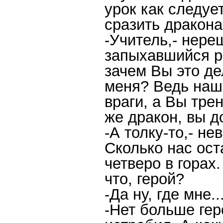
урок как следуе
сразить дракона
-Учитель,- нере
запыхавшийся ры
зачем Вы это де
меня? Ведь наш
враги, а Вы тре
же дракон, вы д
-А толку-то,- н
Сколько нас ост
четверо в горах.
что, герой?
-Да ну, где мне.
-Нет больше гер