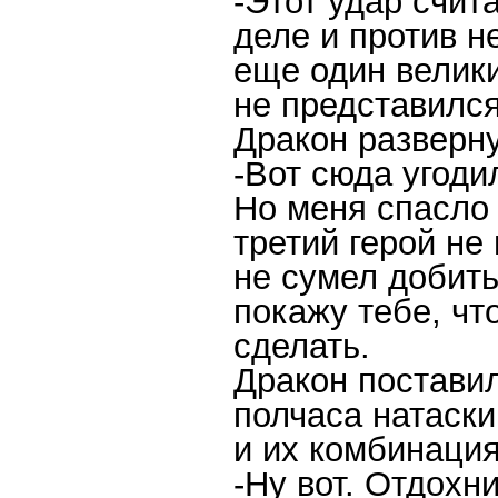
-Этот удар счит
деле и против н
еще один великий
не представился
Дракон разверну
-Вот сюда угоди
Но меня спасло 
третий герой не
не сумел добить
покажу тебе, чт
сделать.
Дракон постави
полчаса натаск
и их комбинаци
-Ну вот. Отдохн