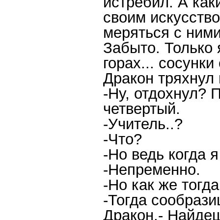
истребил. А как
своим искусств
меряться с ними
Забыто. Только я
горах... сосунки
Дракон тряхнул 
-Ну, отдохнул? 
четвертый.
-Учитель..?
-Что?
-Но ведь когда я
-Непременно.
-Но как же тогда
-Тогда сообрази
Дракон.- Найдеш