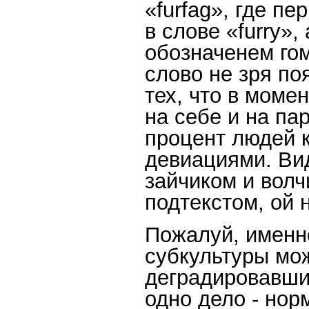
«furfag», где пе
в слове «furry»
обозначенем гом
слово не зря по
тех, что в моме
на себе и на па
процент людей к
девиациями. Вид
зайчиком и волч
подтекстом, ой н
Пожалуй, именн
субкультуры мо
деградировавши
одно дело - но