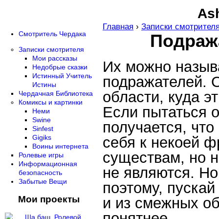
Ash
Главная
›
Записки смотрител
Смотритель Чердака
Подраж
Записки смотрителя
Мои рассказы
Их можно называ
Недобрые сказки
Истинный Учитель
подражателей. О
Истины
области, куда э
Чердачная Библиотека
Комиксы и картинки
Если пытаться 
Неми
Swine
получается, что
Sinfest
Gigiks
себя к некоей ф
Воины интернета
существам, но 
Ролевые игры
Информационная
не являются. Но
безопасность
Забытые Вещи
поэтому, пускай
Мои проекты
и из смежных об
понятнее.