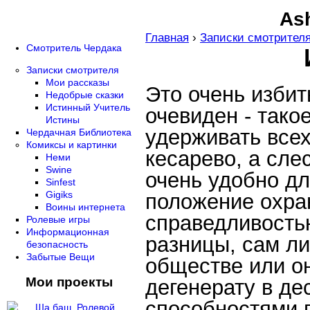
Ash
Главная
›
Записки смотрител
Смотритель Чердака
Записки смотрителя
Мои рассказы
Это очень избит
Недобрые сказки
Истинный Учитель
очевиден - тако
Истины
удерживать всех
Чердачная Библиотека
Комиксы и картинки
кесарево, а сле
Неми
Swine
очень удобно дл
Sinfest
Gigiks
положение охра
Воины интернета
справедливостью
Ролевые игры
Информационная
разницы, сам ли
безопасность
Забытые Вещи
обществе или о
Мои проекты
дегенерату в д
способностями 