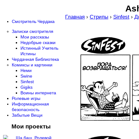
Ash
Главная
›
Стрипы
›
Sinfest
›
Д
Смотритель Чердака
Записки смотрителя
Мои рассказы
Недобрые сказки
Истинный Учитель
Истины
Чердачная Библиотека
Комиксы и картинки
Неми
Swine
Sinfest
Gigiks
Воины интернета
Ролевые игры
Информационная
безопасность
Забытые Вещи
Мои проекты