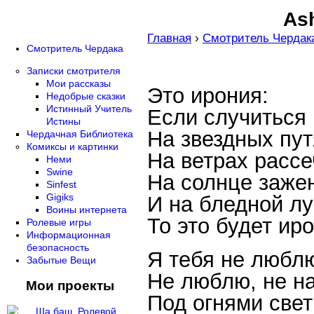
Ash
Главная
›
Смотритель Чердак
Смотритель Чердака
Записки смотрителя
Мои рассказы
Это ирония:
Недобрые сказки
Истинный Учитель
Если случиться 
Истины
На звездных пут
Чердачная Библиотека
Комиксы и картинки
На ветрах рассе
Неми
Swine
На солнце заже
Sinfest
Gigiks
И на бледной лу
Воины интернета
То это будет иро
Ролевые игры
Информационная
безопасность
Я тебя не любл
Забытые Вещи
Не люблю, не н
Мои проекты
Под огнями свет