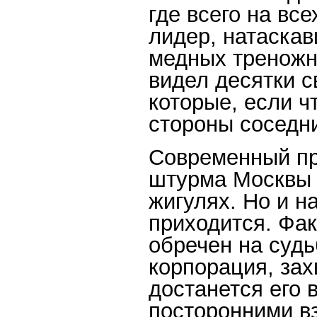
где всего на вс
лидер, натаскав
медных треножн
видел десятки с
которые, если ч
стороны соседн
Современный пр
штурма Москвы 
жигулях. Но и н
приходится. Фа
обречен на судь
корпорация, зах
достанется его 
посторонними в