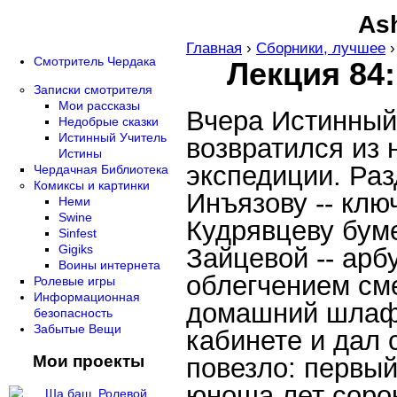
Ash
Главная
›
Сборники, лучшее
Смотритель Чердака
Лекция 84
Записки смотрителя
Мои рассказы
Вчера Истинный 
Недобрые сказки
Истинный Учитель
возвратился из
Истины
экспедиции. Раз
Чердачная Библиотека
Комиксы и картинки
Инъязову -- клю
Неми
Swine
Кудрявцеву бум
Sinfest
Gigiks
Зайцевой -- арб
Воины интернета
облегчением см
Ролевые игры
Информационная
домашний шлафр
безопасность
Забытые Вещи
кабинете и дал 
Мои проекты
повезло: первы
юноша лет сорок