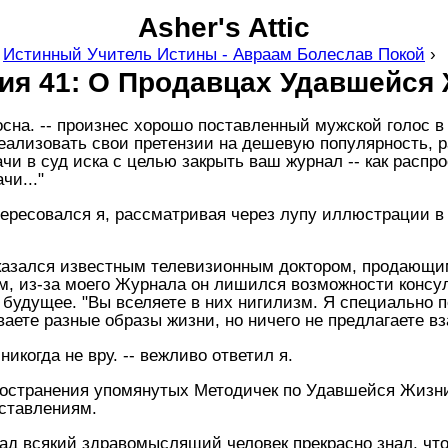
Asher's Attic
›
Истинный Учитель Истины - Авраам Болеслав Покой
›
ия 41: О Продавцах Удавшейся 
осна. -- произнес хорошо поставленный мужской голос в
реализовать свои претензии на дешевую популярность, 
и в суд иска с целью закрыть ваш журнал -- как расп
чи..."
интересовался я, рассматривая через лупу иллюстрации 
казался известным телевизионным доктором, продающи
м, из-за моего Журнала он лишился возможности консу
х будущее. "Вы вселяете в них нигилизм. Я специально 
ваете разные образы жизни, но ничего не предлагаете вз
 никогда не вру. -- вежливо ответил я.
ространения упомянутых Методичек по Удавшейся Жизни 
ставлениям.
ад всякий здравомыслящий человек прекрасно знал, что