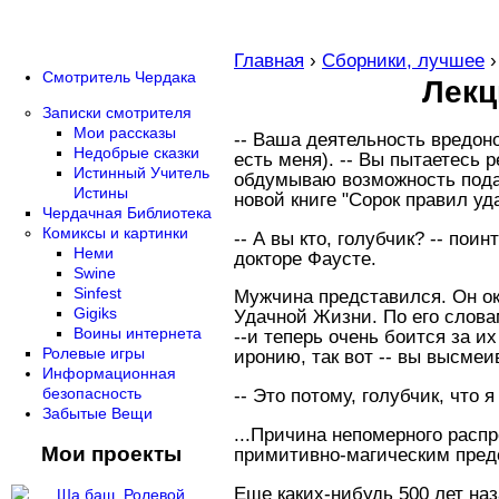
Главная
›
Сборники, лучшее
Смотритель Чердака
Лекц
Записки смотрителя
Мои рассказы
-- Ваша деятельность вредон
Недобрые сказки
есть меня). -- Вы пытаетесь 
Истинный Учитель
обдумываю возможность подач
Истины
новой книге "Сорок правил уда
Чердачная Библиотека
Комиксы и картинки
-- А вы кто, голубчик? -- по
Неми
докторе Фаусте.
Swine
Sinfest
Мужчина представился. Он о
Gigiks
Удачной Жизни. По его слова
Воины интернета
--и теперь очень боится за и
Ролевые игры
иронию, так вот -- вы высмеи
Информационная
безопасность
-- Это потому, голубчик, что я
Забытые Вещи
...Причина непомерного расп
Мои проекты
примитивно-магическим пред
Еще каких-нибудь 500 лет наз