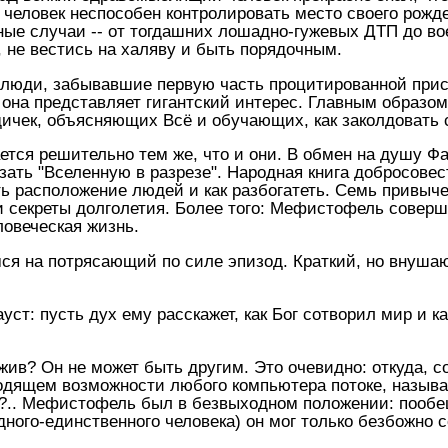
о человек неспособен контролировать место своего рожд
тные случаи -- от тогдашних лошадно-гужевых ДТП до во
, не вестись на халяву и быть порядочным.
 люди, забывавшие первую часть процитированной приск
я она представляет гигантский интерес. Главным образ
ичек, объясняющих Всё и обучающих, как заколдовать 
тся решительно тем же, что и они. В обмен на душу Фау
зать "Вселенную в разрезе". Народная книга добросовес
ь расположение людей и как разбогатеть. Семь привыче
 секреты долголетия. Более того: Мефистофель соверше
ловеческая жизнь.
ся на потрясающий по силе эпизод. Краткий, но внуша
ауст: пусть дух ему расскажет, как Бог сотворил мир и к
ив? Он не может быть другим. Это очевидно: откуда, с
ходящем возможности любого компьютера потоке, называ
?.. Мефистофель был в безвыходном положении: пообе
ого-единственного человека) он мог только безбожно со