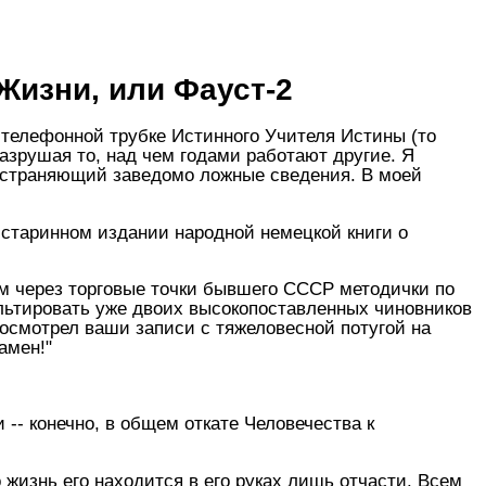
Жизни, или Фауст-2
 телефонной трубке Истинного Учителя Истины (то
разрушая то, над чем годами работают другие. Я
ространяющий заведомо ложные сведения. В моей
в старинном издании народной немецкой книги о
м через торговые точки бывшего СССР методички по
льтировать уже двоих высокопоставленных чиновников
посмотрел ваши записи с тяжеловесной потугой на
амен!"
-- конечно, в общем откате Человечества к
 жизнь его находится в его руках лишь отчасти. Всем