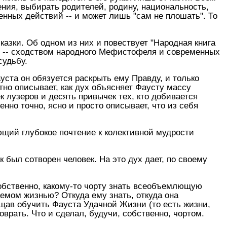
ения, выбирать родителей, родину, национальность,
енных действий -- и может лишь "сам не плошать". То
азки. Об одном из них и повествует "Народная книга
ом -- сходством народного Мефистофеля и современных
судьбу.
ста он обязуется раскрыть ему Правду, и только
тно описывает, как дух объясняет Фаусту массу
к лузеров и десять привычек тех, кто добивается
нно точно, ясно и просто описывает, что из себя
ющий глубокое почтение к колективной мудрости
ак был сотворен человек. На это дух дает, по своему
обственно, какому-то чорту знать всеобъемлющую
емом жизнью? Откуда ему знать, откуда она
щав обучить Фауста Удачной Жизни (то есть жизни,
врать. Что и сделал, будучи, собственно, чортом.