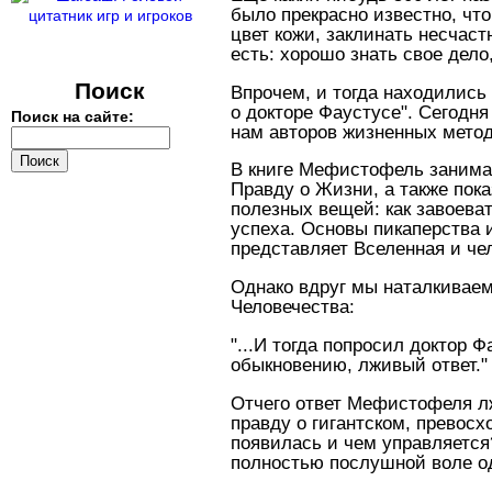
было прекрасно известно, чт
цвет кожи, заклинать несчас
есть: хорошо знать свое дело
Поиск
Впрочем, и тогда находились
о докторе Фаустусе". Сегодн
Поиск на сайте:
нам авторов жизненных метод
В книге Мефистофель занимае
Правду о Жизни, а также пока
полезных вещей: как завоеват
успеха. Основы пикаперства и
представляет Вселенная и че
Однако вдруг мы наталкиваем
Человечества:
"...И тогда попросил доктор Ф
обыкновению, лживый ответ."
Отчего ответ Мефистофеля лж
правду о гигантском, превос
появилась и чем управляется
полностью послушной воле одн