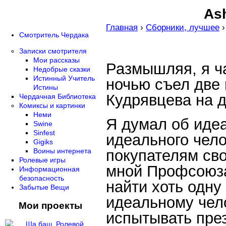
Ash
Главная
›
Сборники, лучшее
Смотритель Чердака
Записки смотрителя
Мои рассказы
Размышляя, я ч
Недобрые сказки
Истинный Учитель
ночью съел две 
Истины
Кудрявцева на д
Чердачная Библиотека
Комиксы и картинки
Неми
Я думал об идеа
Swine
Sinfest
идеального чело
Gigiks
покупателям сво
Воины интернета
Ролевые игры
мной Профсоюза
Информационная
безопасность
найти хоть одну
Забытые Вещи
идеальному чел
Мои проекты
испытывать през