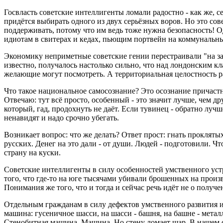
Госвласть советские интеллигенты ломали радостно - как же, с
придётся выбирать одного из двух серьёзных воров. Но это сов
поддерживать, потому что им ведь тоже нужна безопасность! Од
идиотам в свитерах и кедах, пьющим портвейн на коммунальных
Экономику неприметные советские гении перестраивали "на за
известно, получалось настолько сильно, что над лондонским кл
желающие могут посмотреть. А территориальная целостность р
Что такое национальное самосознание? Это осознание причастн
Отвечаю: тут всё просто, особенный - это значит лучше, чем др
который, гад, продохнуть не даёт. Если тувинец - обратно лучш
ненавидят и надо срочно убегать.
Возникает вопрос: что же делать? Ответ прост: гнать проклятых
русских. Денег на это дали - от души. Людей - подготовили. 
страну на куски.
Советские интеллигенты в силу особенностей умственного уст
того, что где-то на юге тысячами убивали брошенных на произв
Понимания же того, что и тогда и сейчас речь идёт не о получе
Отдельным гражданам в силу дефектов умственного развития и
машина: гусеничное шасси, на шасси - башня, на башне - металл
Стенобитная машина. Машина. Но стену ломает шар. В нашем 