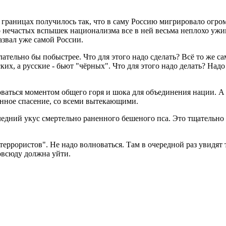
 границах получилось так, что в саму Россию мигрировало огро
нечастых вспышек национализма все в ней весьма неплохо уживал
азвал уже самой России.
лательно бы побыстрее. Что для этого надо сделать? Всё то же с
их, а русские - бьют "чёрных". Что для этого надо делать? Надо
оваться моментом общего горя и шока для объединения нации. А 
енное спасение, со всеми вытекающими.
последний укус смертельно раненного бешеного пса. Это тщатель
террористов". Не надо волноваться. Там в очередной раз увидят 
овсюду должна уйти.