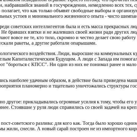
ин, набравшийся знаний в госучреждении, немедленно всех тех, ср
полагает, что как только объявят свободные выборы и организую
альных устоев и минимального жизненного опыта - чисто шимпанз
 среди советских интеллигентов была и есть масса прекрасных л
 Не бравших взятки и не жалевших своей жизни ради других люд
ют вовсе не те, кто тихо, скромно и честно делает свою работу и
ускали ракеты, а другие работали опарышами.
ологического воздействия. Люди, выросшие на коммунальных ку
етлым Капиталистическим Будущим. А люди с Запада им помогали
ют "бороться с КПСС". Ни один из них не понимал ранее и мало
лись наиболее удачным образом, в действие была приведена маши
мероприятия планомерно и тщательно уничтожались структуры го
о другое: прикладывались огромные усилия к тому, чтобы его у
мнее. Стоявшие у руля люди справились со своей задачей на кре
ост-советского разлива: для кого как. Тогда было хорошо одним,
 мы жили, снесли. А новый сарай построен не из импортного кирп