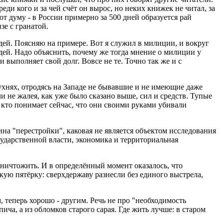
еди кого и за чей счёт он вырос, но неких книжек не читал, за
т думу - в России примерно за 500 дней образуется рай
е с гранатой.
юдей. Поясняю на примере. Вот я служил в милиции, и вокруг
ей. Надо объяснить, почему же тогда мнение о милиции у
 выполняет свой долг. Вовсе не те. Точно так же и с
хнях, отродясь на Западе не бывавшие и не имеющие даже
 не жалея, как уже было сказано выше, сил и средств. Тупые
 кто понимает сейчас, что они своими руками убивали
на "перестройки", каковая не является объектом исследования
сударственной власти, экономика и территориальная
ничтожить. И в определённый момент оказалось, что
пкую пятёрку: сверхдержаву разнесли без единого выстрела,
 теперь хорошо - другим. Речь не про "необходимость
ича, а из обломков старого сарая. Где жить лучше: в старом