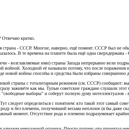
 Отвечаю кратко.
ая страна - СССР. Многие, наверно, ещё помнят. СССР был не об
азалось. В те времена на планете была ещё одна сверхдержава 
 речи - возглавляемые ими) страны Запада непрерывно вели по
й войной. Холодной её называли потому, что после поражения н
де новой войны способы и средства были избраны совершенно др
некой страны с тоталитарным режимом (см. СССР) сообщают: вы ж
- сразу заживёте как мы. Тупые советские граждане слушали этот
ь "свободные выборы" и соберут полную думу интеллектуалов - вс
ут следует определиться с понятием: кто такой этот самый сове
 роду и без племени, получивший весьма неплохое (я бы даже ска
 важный момент. Отсутствие рода и племени подразумевает крайне
я алмазом невиданной огранки. Просто потому, что прочитал нек