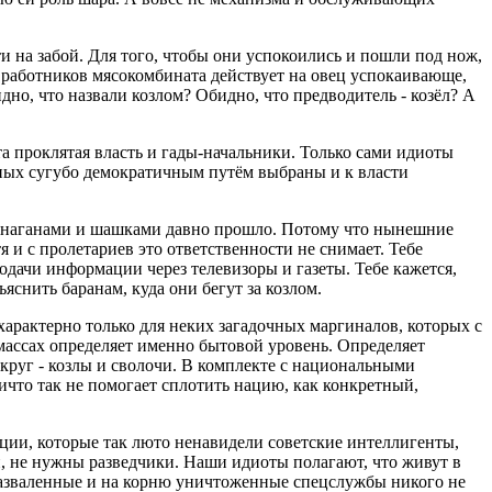
и на забой. Для того, чтобы они успокоились и пошли под нож,
 работников мясокомбината действует на овец успокаивающе,
дно, что назвали козлом? Обидно, что предводитель - козёл? А
та проклятая власть и гады-начальники. Только сами идиоты
естных сугубо демократичным путём выбраны и к власти
с наганами и шашками давно прошло. Потому что нынешние
я и с пролетариев это ответственности не снимает. Тебе
ачи информации через телевизоры и газеты. Тебе кажется,
снить баранам, куда они бегут за козлом.
арактерно только для неких загадочных маргиналов, которых с
массах определяет именно бытовой уровень. Определяет
круг - козлы и сволочи. В комплекте с национальными
ичто так не помогает сплотить нацию, как конкретный,
ции, которые так люто ненавидели советские интеллигенты,
, не нужны разведчики. Наши идиоты полагают, что живут в
о разваленные и на корню уничтоженные спецслужбы никого не