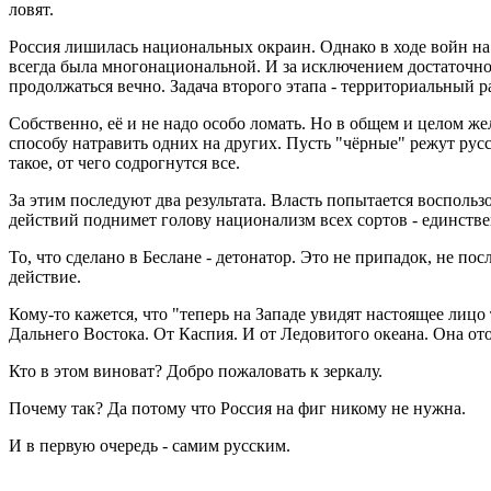
ловят.
Россия лишилась национальных окраин. Однако в ходе войн на
всегда была многонациональной. И за исключением достаточно 
продолжаться вечно. Задача второго этапа - территориальный р
Собственно, её и не надо особо ломать. Но в общем и целом же
способу натравить одних на других. Пусть "чёрные" режут русск
такое, от чего содрогнутся все.
За этим последуют два результата. Власть попытается воспольз
действий поднимет голову национализм всех сортов - единств
То, что сделано в Беслане - детонатор. Это не припадок, не 
действие.
Кому-то кажется, что "теперь на Западе увидят настоящее лицо 
Дальнего Востока. От Каспия. И от Ледовитого океана. Она от
Кто в этом виноват? Добро пожаловать к зеркалу.
Почему так? Да потому что Россия на фиг никому не нужна.
И в первую очередь - самим русским.