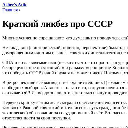
Asher's Attic
Главная
›
Краткий ликбез про СССР
Многие усиленно спрашивают: что думаешь по поводу теракта?
Не так давно (в исторической, понятно, перспективе) была так
доморощенным идиотам из числа советских интеллигентов не к
США и возглавляемые ими (не сказать, что это просто фигура
беспрецедентное по масштабам и размаху мероприятие Холодно
что победить СССР силой оружия не может никто. Потому в хо
В ретроспективе всё выглядит весьма незатейливо. Гражданам 
свободных выборов. А вот как только и то, и другое появится 
оказывается!!! И твёрдо знали, что как только начнут проводит
Первую скрипку в этом деле сыграли советские интеллигенты. Т
такового? Рядовой советский интеллигент - суть гражданин без
техническое) образование за государственный счёт. Вот здесь
ответственности за свои поступки.
Человек в прямом смысле слова из говна начинает ощущать себ