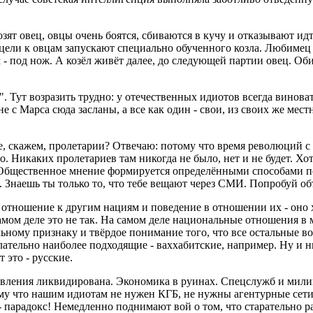
ят овец, овцы очень боятся, сбиваются в кучу и отказывают идт
й цели к овцам запускают специально обученного козла. Любимец
 - под нож. А козёл живёт далее, до следующей партии овец. Оби
. Тут возразить трудно: у отечественных идиотов всегда винова
о не с Марса сюда засланы, а все как один - свои, из своих же м
е, скажем, пролетарии? Отвечаю: потому что время революций 
. Никаких пролетариев там никогда не было, нет и не будет. Хот
бщественное мнение формируется определёнными способами под
 Знаешь ты только то, что тебе вещают через СМИ. Попробуй объя
отношение к другим нациям и поведение в отношении их - оно х
мом деле это не так. На самом деле национальные отношения в 
ному признаку и твёрдое понимание того, что все остальные во
ательно наиболее подходящие - ваххабитские, например. Ну и н
 это - русские.
авления ликвидирована. Экономика в руинах. Спецслужб и мили
му что нашим идиотам не нужен КГБ, не нужны агентурные сети
го - парадокс! Немедленно поднимают вой о том, что старательн