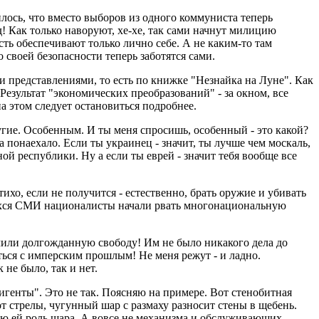
илось, что вместо выборов из одного коммуниста теперь
! Как только наворуют, хе-хе, так сами начнут милицию
сть обеспечивают только лично себе. А не каким-то там
своей безопасности теперь заботятся сами.
 представлениями, то есть по книжке "Незнайка на Луне". Как
Результат "экономических преобразований" - за окном, все
 этом следует остановиться подробнее.
угие. Особенным. И ты меня спросишь, особенный - это какой?
а понаехало. Если ты украинец - значит, ты лучше чем москаль,
ной республики. Ну а если ты еврей - значит тебя вообще все
ихо, если не получится - естественно, брать оружие и убивать
ившихся СМИ националисты начали рвать многонациональную
чили долгожданную свободу! Им не было никакого дела до
аться с имперским прошлым! Не меня режут - и ладно.
 не было, так и нет.
генты". Это не так. Поясняю на примере. Вот стенобитная
от стрелы, чугунный шар с размаху разносит стены в щебень.
ую ей роль шара. А вовсе не механизма и обслуживающих