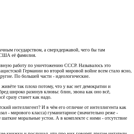
ычным государством, а сверхдержавой, чего бы там
- США её фамилия.
дрывную работу по уничтожению СССР. Называлось это
ацистской Германии во второй мировой войне всем стало ясно,
угие. По большей части - идеологические.
ивёте так плохо потому, что у вас нет демократии и
 бред широко разинув клювы: блин, эвона как оно всё,
ё сразу станет как надо.
тский интеллигент? И в чём его отличие от интеллигента как
зал - мирового класса) гуманитарное (значительно реже -
 шаткие моральные устои. А в комплекте с ними - отсутствие
ие книжки и послушал, что про них говорят другие читатели.