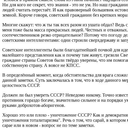
Ни для кого не секрет, что знания - это не ум. Но наш граждан
людей считать перестаёт. И как правоверный большевик истово 
земной. Короче говоря, советский гражданин без крепких мор
Многие скажут: что ж ты так всех разом из ушата обдал? Ведь
меня тоже была масса прекрасных людей. Честных и отважных.
соотечественников резко отрицательное? Потому что погоду дела
советскими интеллигентами: одни строили сверхдержаву и зап
Советские интеллигенты были благодатнейшей почвой для иде
малейшего представления как и почему там живут, грезили Св
граждане страны Советов были твёрдо уверены, что им помога
собственную страну. А вовсе не КПСС.
В определённый момент, когда обстоятельства для врага сложи
данной заметки. Суть заключалась в том, что в ходе данного 
целостность СССР.
Должен ли был умереть СССР? Неведомо никому. Точно известн
противник гораздо богаче, значительно сильнее и на порядки у
руками доброхотов-аборигенов.
Хорошо это или плохо - уничтожение СССР? Как и демократия п
уничтожения тоталитаризма". Речь о том, что сарай, в котором
сарае или в новом - вопрос не по теме заметки.