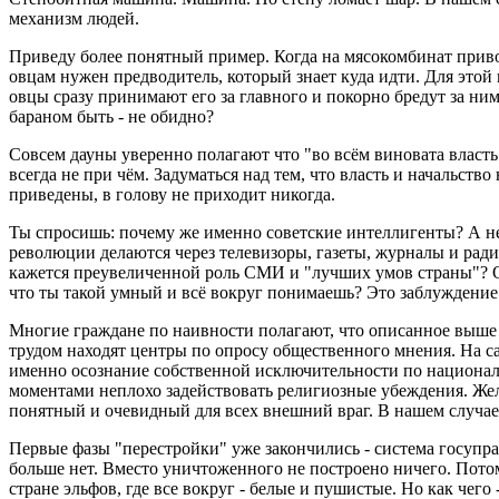
механизм людей.
Приведу более понятный пример. Когда на мясокомбинат привоз
овцам нужен предводитель, который знает куда идти. Для это
овцы сразу принимают его за главного и покорно бредут за ним
бараном быть - не обидно?
Совсем дауны уверенно полагают что "во всём виновата власть"
всегда не при чём. Задуматься над тем, что власть и начальств
приведены, в голову не приходит никогда.
Ты спросишь: почему же именно советские интеллигенты? А н
революции делаются через телевизоры, газеты, журналы и радио
кажется преувеличенной роль СМИ и "лучших умов страны"? О
что ты такой умный и всё вокруг понимаешь? Это заблуждение.
Многие граждане по наивности полагают, что описанное выше 
трудом находят центры по опросу общественного мнения. На са
именно осознание собственной исключительности по националь
моментами неплохо задействовать религиозные убеждения. Жел
понятный и очевидный для всех внешний враг. В нашем случает
Первые фазы "перестройки" уже закончились - система госупр
больше нет. Вместо уничтоженного не построено ничего. Пото
стране эльфов, где все вокруг - белые и пушистые. Но как че