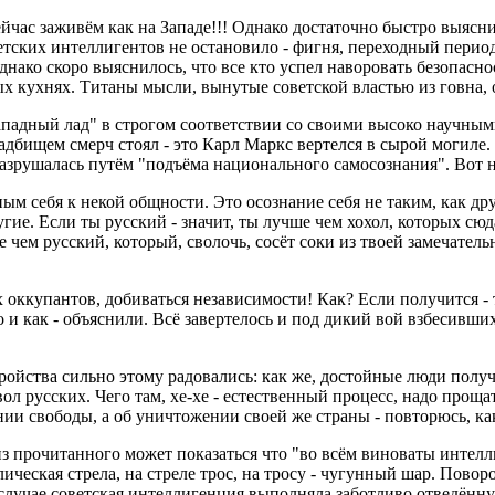
ейчас заживём как на Западе!!! Однако достаточно быстро выясн
етских интеллигентов не остановило - фигня, переходный период
нако скоро выяснилось, что все кто успел наворовать безопасно
 кухнях. Титаны мысли, вынутые советской властью из говна, о 
падный лад" в строгом соответствии со своими высоко научными
адбищем смерч стоял - это Карл Маркс вертелся в сырой могиле. 
азрушалась путём "подъёма национального самосознания". Вот на
ым себя к некой общности. Это осознание себя не таким, как др
угие. Если ты русский - значит, ты лучше чем хохол, которых сюд
е чем русский, который, сволочь, сосёт соки из твоей замечатель
 оккупантов, добиваться независимости! Как? Если получится - т
Что и как - объяснили. Всё завертелось и под дикий вой взбес
ройства сильно этому радовались: как же, достойные люди полу
ол русских. Чего там, хе-хе - естественный процесс, надо прощ
нии свободы, а об уничтожении своей же страны - повторюсь, как
з прочитанного может показаться что "во всём виноваты интелли
ическая стрела, на стреле трос, на тросу - чугунный шар. Повор
случае советская интеллигенция выполняла заботливо отведённ