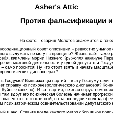
Asher's Attic
Против фальсификации и
На фото: Товарищ Молотов знакомится с гено
н. координационный совет оппозиции – редкостно унылое
ного выдумать не могут в принципе? Жизнь даёт такое
 себя, как члены мэрии Нижнего Крыжопля накануне Пер
ения мозговой деятельности у одной депутатши Госдумы
о – само просится! Ну что стоит взять и начать масшта
врологических диспансерах?
ит в Госдуме? Выдвиженцы партий – в эту Госдуму шли т
ет справку из психоневрологического диспансера? Коне
буйные конечно). И вот партия, не зная о грустном псих
 там вдруг его психическая болезнь начинает прогресси
опасен кто-то конкретный, но за последние полгода фее
м психиатрическом освидетельствовании депутатского к
ый шанс. Ставьте возле каждого метро сборщиков подпи