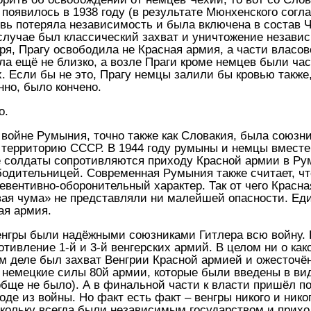
 появилось в 1938 году (в результате Мюнхенского сог
овь потеряла независимость и была включена в состав 
случае был классический захват и уничтожение независ
ря, Прагу освободила не Красная армия, а части власов
ла ещё не близко, а возле Праги кроме немцев были ча
 Если бы не это, Прагу немцы залили бы кровью также, 
нно, было кончено.
о.
войне Румыния, точно также как Словакия, была союзни
а территорию СССР. В 1944 году румыны и немцы вмест
е солдаты сопротивляются приходу Красной армии в Ру
бодительницей. Современная Румыния также считает, чт
ревентивно-оборонительный характер. Так от чего Крас
ая чума» не представляли ни малейшей опасности. Еди
ая армия.
Венгры были надёжными союзниками Гитлера всю войну. 
отивление 1-й и 3-й венгерских армий. В целом ни о ка
ом деле был захват Венгрии Красной армией и ожесточё
немецкие силы 80й армии, которые были введены в виду
обще не было). А в финальной части к власти пришёл п
е из войны. Но факт есть факт – венгры никого и никог
кольку всегда были независимым государством и приход