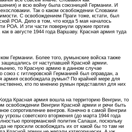
лашения) и всю войну была союзницей Германии. И
Чехословакии. Так о каком освобождении Словакии
имости. С освобождением Праги тоже, кстати, был
ской РОА. Дело в том, что когда 5 мая началось
сти РОА. И эти части повернули оружие против
как в августе 1944 года Варшаву. Красная армия туда
ком Германии. Более того, румынские войска также
е защищались от наступавшей Красной армии.
мынию, то Красную армию в данном случае
о союз с гитлеровской Германией был оправдан, а
ная армия освобождала румын? По крайней мере для
нственно, кто по мнению румын представлял для них
Когда Красная армия вошла на территорию Венгрии, то
ком освобождении Венгрии Красной армии и речи быть
нное сопротивление венгров. Конечно в самой Венгрии
 угрозы советского вторжения (до марта 1944 года
олностью прогерманский политик Салаши, поскольку
да не просили освобождать их от какой бы то там ни
а Красной армии не желали категорически. А уж