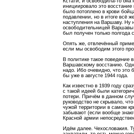
Кстати, и освободила-то она 
инициировало это восстание 
было потоплено в крови бойц
подавлении, но в итоге всё 
наступления на Варшаву. Ну н
освободительницей Варшавы н
был получен только полгода с
Опять же, отвлечённый пример
если мы освободим этого прох
В политике такое поведение в
Варшавскому восстанию. Одна
надо. Ибо очевидно, что это
бы уже в августе 1944 года.
Как известно в 1939 году ср
с такой идеей были категорич
потери. Причём в данном слу
руководство не скрывало, чт
чужой территории в самом кр
забывают (если вообще знают
Красной армии непосредствен
Идём далее. Чехословакия. Т
захватили, то есть можно гов