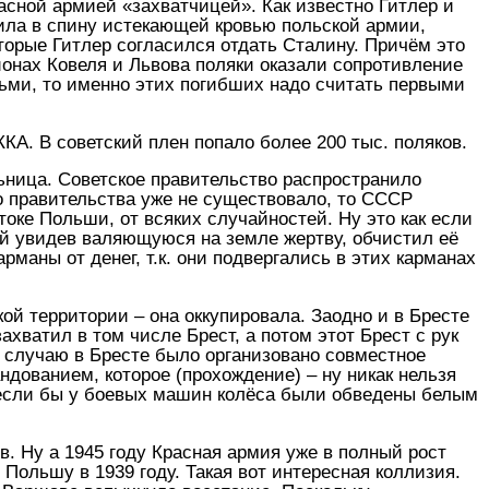
сной армией «захватчицей». Как известно Гитлер и
ила в спину истекающей кровью польской армии,
торые Гитлер согласился отдать Сталину. Причём это
айонах Ковеля и Львова поляки оказали сопротивление
юдьми, то именно этих погибших надо считать первыми
А. В советский плен попало более 200 тыс. поляков.
ьница. Советское правительство распространило
го правительства уже не существовало, то СССР
оке Польши, от всяких случайностей. Ну это как если
ий увидев валяющуюся на земле жертву, обчистил её
рманы от денег, т.к. они подвергались в этих карманах
кой территории – она оккупировала. Заодно и в Бресте
хватил в том числе Брест, а потом этот Брест с рук
 случаю в Бресте было организовано совместное
дованием, которое (прохождение) – ну никак нельзя
, если бы у боевых машин колёса были обведены белым
в. Ну а 1945 году Красная армия уже в полный рост
Польшу в 1939 году. Такая вот интересная коллизия.