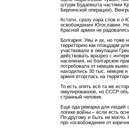
штурм Будапешта частями Кр
Берлинской операции). Венг
Кстати, сразу пара слов и о
освобождении Югославии. Но
Красной армии не радовались
Болгария. Увы и ах, но тоже
территорию как плацдарм для
участвовали в оккупации Гре
действовать вразрез с интер
населения, но болгарское пра
потребовала от немцев вывес
находились 30 тыс. немцев и
армия вторглась на территор
То есть опять всё та же исто
оккупированное, но СССР объ
странный человек.
Ещё ода ремарка для людей с
логике войны – если есть осн
По другому и быть не могло.
про «освобождение от коричн