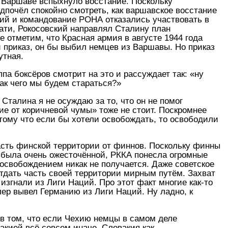
 в Варшаве вспыхнуло восстание. Поскольку
дпочёл спокойно смотреть, как варшавское восстание
кий и командование РОНА отказались участвовать в
тати, Рокосовский направлял Сталину план
е отметим, что Красная армия в августе 1944 года
 приказ, он бы выбил немцев из Варшавы. Но приказ
утная.
па боксёров смотрит на это и рассуждает так: «ну
так чего мы будем стараться?»
Сталина я не осуждаю за то, что он не помог
е от коричневой чумы» тоже не стоит. Поскромнее
отому что если бы хотели освобождать, то освободили
асть финской территории от финнов. Поскольку финны
г. была очень ожесточённой, РККА понесла огромные
освобождением никак не получается. Даже советское
отдать часть своей территории мирным путём. Захват
згнали из Лиги Наций. Про этот факт многие как-то
лер вывел Германию из Лиги Наций. Ну ладно, к
 в том, что если Чехию немцы в самом деле
акией всё совсем иначе. Словакия как