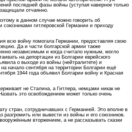
ений последней фазы войны (уступая наверное только
 защищали отчаянно.
оэтому в данном случае можно говорить об
и союзниками гитлеровской Германии и приходу
ария всю войну помогала Германии, предоставляя свою
рецию. Да и части болгарской армии также
енно независимым и когда считало нужным, могло
таивать на депортации из Болгарии еврейского
бъявила о выходе из войны (нейтралитете) и
 на начало сентября на территории Болгарии ещё
нтября 1944 года объявил Болгарии войну и Красная
держивает не Сталина, а Гитлера, немцами никак не
Назвать это освобождением может только очень
ту стран, сотрудничавших с Германией. Это вполне в
до разгромить или вывести из войны и его союзников.
 вооружённым вторжением, а не рассказывать сказки