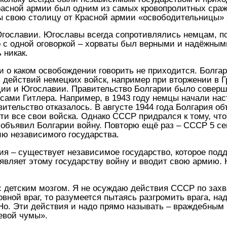
асной армии был одним из самых кровопролитных сраж
ры свою столицу от Красной армии «освободительницы»
 Югославии. Югославы всегда сопротивлялись немцам, п
 с одной оговоркой – хорваты был верными и надёжным
 никак.
 ни о каком освобождении говорить не приходится. Болг
 действий немецких войск, например при вторжении в Г
ции и Югославии. Правительство Болгарии было соверш
есами Гитлера. Например, в 1943 году немцы начали нас
вительство отказалось. В августе 1944 года Болгария о
ти все свои войска. Однако СССР придрался к тому, что
 объявил Болгарии войну. Повторю ещё раз – СССР 5 се
ию независимого государства.
рия – существует независимое государство, которое под
являет этому государству войну и вводит свою армию. 
 детским мозгом. Я не осуждаю действия СССР по захва
овной враг, то разумеется пытаясь разгромить врага, на
 Но. Эти действия и надо прямо называть – враждебным
евой чумы».