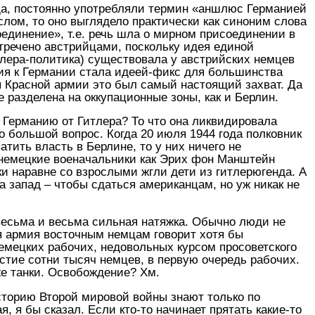
ода, постоянно употребляли термин «аншлюс Германией
ом, то оно выглядело практически как синоним слова
оединение», т.е. речь шла о мирном присоединении в
тречено австрийцами, поскольку идея единой
тлера-политика) существовала у австрийских немцев
ния к Германии стала идеей-фикс для большинства
ы Красной армии это был самый настоящий захват. Да
е разделена на оккупационные зоны, как и Берлин.
а Германию от Гитлера? То что она ликвидировала
то большой вопрос. Когда 20 июля 1944 года полковник
ить власть в Берлине, то у них ничего не
е немецкие военачальники как Эрих фон Манштейн
и наравне со взрослыми жгли дети из гитлерюгенда. А
а запад – чтобы сдаться американцам, но уж никак не
весьма и весьма сильная натяжка. Обычно люди не
я армия восточным немцам говорит хотя бы
немецких рабочих, недовольных курсом просоветского
стие сотни тысяч немцев, в первую очередь рабочих.
е танки. Освобождение? Хм.
историю Второй мировой войны знают только по
, я бы сказал. Если кто-то начинает прятать какие-то