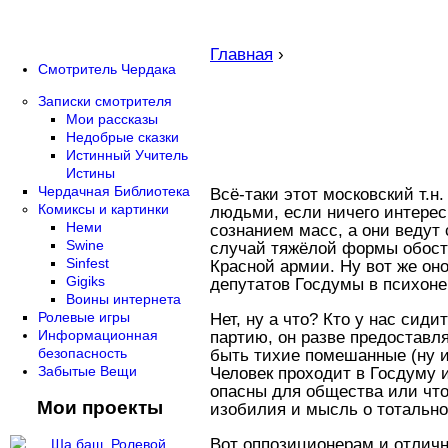
Главная
›
Смотритель Чердака
Записки смотрителя
Мои рассказы
Недобрые сказки
Истинный Учитель
Истины
Чердачная Библиотека
Всё-таки этот московский т.
Комиксы и картинки
людьми, если ничего интерес
Неми
сознанием масс, а они ведут
Swine
случай тяжёлой формы обостр
Sinfest
Красной армии. Ну вот же он
Gigiks
депутатов Госдумы в психоне
Воины интернета
Ролевые игры
Нет, ну а что? Кто у нас сид
Информационная
партию, он разве предоставля
безопасность
быть тихие помешанные (ну и 
Забытые Вещи
Человек проходит в Госдуму и
опасны для общества или что 
Мои проекты
изобилия и мысль о тотально
Вот оппозиционерам и отличн