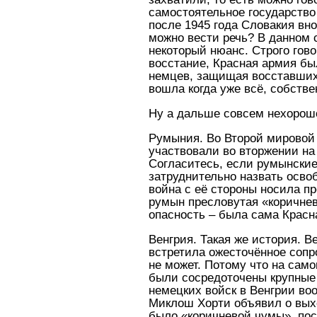
самостоятельное государство
после 1945 года Словакия вн
можно вести речь? В данном 
некоторый нюанс. Строго гово
восстание, Красная армия бы
немцев, защищая восставших.
вошла когда уже всё, собстве
Ну а дальше совсем нехорош
Румыния. Во Второй мировой 
участвовали во вторжении н
Согласитесь, если румынски
затруднительно назвать осво
война с её стороны носила п
румын пресловутая «коричнев
опасность – была сама Красн
Венгрия. Такая же история. 
встретила ожесточённое сопр
не может. Потому что на сам
были сосредоточены крупные 
немецких войск в Венгрии во
Миклош Хорти объявил о выход
было «коричневой чумы», пос