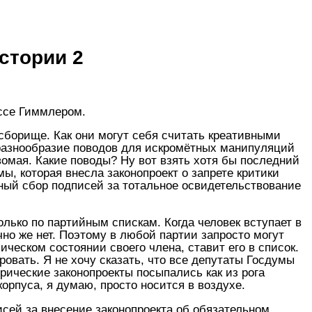
стории 2
ссе Гиммлером.
 сборище. Как они могут себя считать креативными
 разнообразие поводов для искромётных манипуляций
вомая. Какие поводы? Ну вот взять хотя бы последний
, которая внесла законопроект о запрете критики
бный сбор подписей за тотальное освидетельствование
олько по партийным спискам. Когда человек вступает в
чно же нет. Поэтому в любой партии запросто могут
ическом состоянии своего члена, ставит его в список.
ровать. Я не хочу сказать, что все депутаты Госдумы
рические законопроекты посыпались как из рога
орпуса, я думаю, просто носится в воздухе.
сей за внесение законопроекта об обязательном