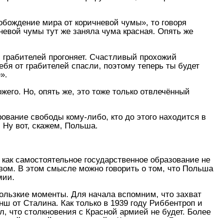
обождение мира от коричневой чумы», то говоря
невой чумы тут же заняла чума красная. Опять же
и грабителей прогоняет. Счастливый прохожий
тебя от грабителей спасли, поэтому теперь ты будет
».
ожего. Но, опять же, это тоже только отвлечённый
вание свободы кому-либо, кто до этого находится в
. Ну вот, скажем, Польша.
 как самостоятельное государственное образование не
вом. В этом смысле можно говорить о том, что Польша
мии.
ользкие моменты. Для начала вспомним, что захват
нш от Сталина. Как только в 1939 году Риббентроп и
л, что столкновения с Красной армией не будет. Более