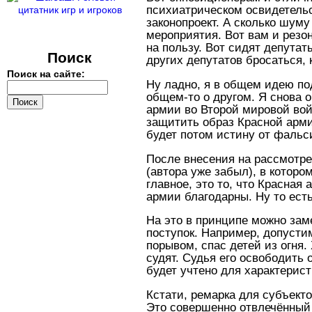
психиатрическом освидетельс
законопроект. А сколько шуму
мероприятия. Вот вам и резо
на пользу. Вот сидят депутат
Поиск
других депутатов бросаться, 
Поиск на сайте:
Ну ладно, я в общем идею по
общем-то о другом. Я снова 
армии во Второй мировой войн
защитить образ Красной арми
будет потом истину от фальс
После внесения на рассмотре
(автора уже забыл), в котор
главное, это то, что Красная
армии благодарны. Ну то ест
На это в принципе можно зам
поступок. Например, допусти
порывом, спас детей из огня.
судят. Судья его освободить 
будет учтено для характерист
Кстати, ремарка для субъект
Это совершенно отвлечённый