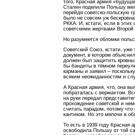
того, Красная армия «будуща
Сталин поделили Польшу межд
перейдя советско-польскую г
было не совсем уж бескровная
РККА. И, кстати, если в этих
советскими жертвами Второй
Но разумеется обломки польс
Советский Союз, кстати, уже
документ, в котором объяснил
должен был защитить кровных
бы бандиты в тёмном переулк
карманы и заявил – поскольку
всяким неожиданностям и сл
А Красная армия, что, она вы
побраталась с вермахтом. Всё
на руки передал представите
прохождение советской и нем
считать парадом, потому что
кантиком. Но это мелочи в об
То есть в 1939 году Красная 
освободила Польшу от той са