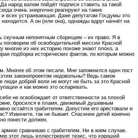
Да народ валом пойдёт подписи ставить за такой
сегда очень энергично реагируют на такие
ая и всех устраивающая. Даже депутатам Госдумы это
находится. А он (или она), однажды вдруг начнёт на
ть скучным непонятным сборищем – их право. Я в
мы поговорим об освободительной миссии Красной
ку многие из них историю похоже знают плохо, а
орая подборка исторических фактов, по которым можно
ум. Многие об этом писали. Мне запомнился один пост
к этим законопроектом недовольны? Ведь самое
е люди доброй воли не могут не быть за это Красной
упации и как можно это оспаривать.
себе не освобождает от ответственности за плохой
в окне, бросился в пламя, движимый душевным
равно остаётся грабителем. Допустим его арестовали и
пас? Извините, так не бывает. Спасение детей конечно
вно понести должен.
ю армию сравниваю с грабителем. Ни в коем случае.
ер этот лишь иллюстрирует тезис, что хороший