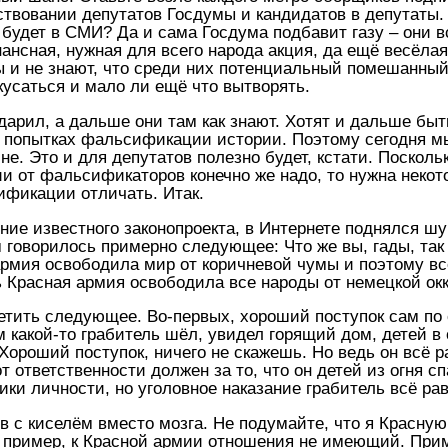
твовании депутатов Госдумы и кандидатов в депутаты. 
 будет в СМИ? Да и сама Госдума подбавит газу – они в
нансная, нужная для всего народа акция, да ещё весёл
ы и не знают, что среди них потенциальный помешанный 
кусаться и мало ли ещё что вытворять.
дарил, а дальше они там как знают. Хотят и дальше бы
о попытках фальсификации истории. Поэтому сегодня 
е. Это и для депутатов полезно будет, кстати. Посколь
и от фальсификаторов конечно же надо, то нужна некот
ификации отличать. Итак.
ние известного законопроекта, в Интернете поднялся ш
ом говорилось примерно следующее: Что же вы, гады, та
 армия освободила мир от коричневой чумы и поэтому вс
ь Красная армия освободила все народы от немецкой окк
етить следующее. Во-первых, хороший поступок сам по 
м какой-то грабитель шёл, увидел горящий дом, детей 
 Хороший поступок, ничего не скажешь. Но ведь он всё 
от ответственности должен за то, что он детей из огня с
ики личности, но уголовное наказание грабитель всё ра
ов с киселём вместо мозга. Не подумайте, что я Красну
 пример, к Красной армии отношения не имеющий. Прим