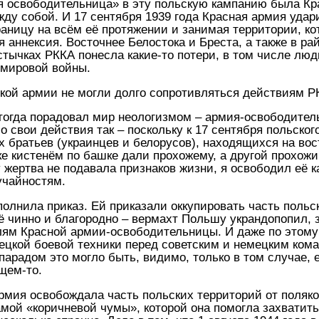
я освободительница» в эту польскую кампанию была Кра
у собой. И 17 сентября 1939 года Красная армия удар
раницу на всём её протяжении и занимая территории, ко
 аннексия. Восточнее Белостока и Бреста, а также в р
 стычках РККА понесла какие-то потери, в том числе л
 мировой войны.
кой армии не могли долго сопротивляться действиям РКК
 тогда порадовал мир неологизмом – армия-освободител
о свои действия так – поскольку к 17 сентября польско
 братьев (украинцев и белорусов), находящихся на вост
е кистенём по башке дали прохожему, а другой прохож
 жертва не подавала признаков жизни, я освободил её ка
учайностям.
полнила приказ. Ей приказали оккупировать часть польс
 чинно и благородно – вермахт Польшу украндопопил, за
лям Красной армии-освободительницы. И даже по этому
ецкой боевой техники перед советским и немецким коман
 парадом это могло быть, видимо, только в том случае
щем-то.
армия освобождала часть польских территорий от поляко
мой «коричневой чумы», которой она помогла захватить 