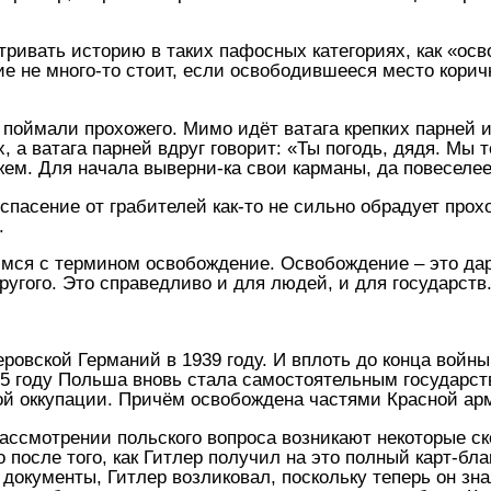
тривать историю в таких пафосных категориях, как «осв
ие не много-то стоит, если освободившееся место корич
 поймали прохожего. Мимо идёт ватага крепких парней 
, а ватага парней вдруг говорит: «Ты погодь, дядя. Мы 
жем. Для начала выверни-ка свои карманы, да повеселее
е спасение от грабителей как-то не сильно обрадует прох
.
мся с термином освобождение. Освобождение – это даро
другого. Это справедливо и для людей, и для государств
ровской Германий в 1939 году. И вплоть до конца войны
45 году Польша вновь стала самостоятельным государст
ой оккупации. Причём освобождена частями Красной ар
ссмотрении польского вопроса возникают некоторые ск
после того, как Гитлер получил на это полный карт-бла
окументы, Гитлер возликовал, поскольку теперь он зна