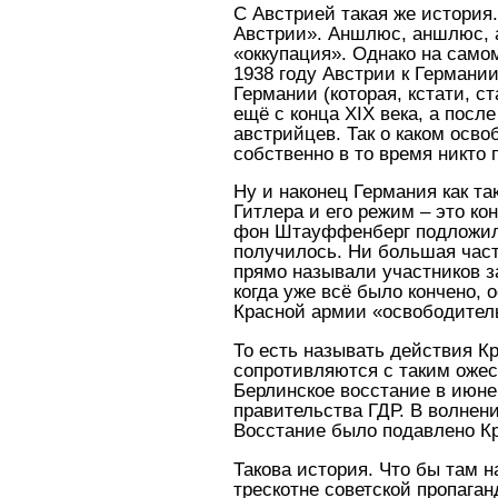
С Австрией такая же история
Австрии». Аншлюс, аншлюс, а
«оккупация». Однако на само
1938 году Австрии к Германи
Германии (которая, кстати, 
ещё с конца XIX века, а пос
австрийцев. Так о каком осв
собственно в то время никто 
Ну и наконец Германия как т
Гитлера и его режим – это ко
фон Штауффенберг подложил Г
получилось. Ни большая част
прямо называли участников з
когда уже всё было кончено, 
Красной армии «освободител
То есть называть действия К
сопротивляются с таким ожес
Берлинское восстание в июне
правительства ГДР. В волнен
Восстание было подавлено К
Такова история. Что бы там 
трескотне советской пропаган