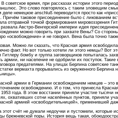
. В советское время, при рассказах истории этого пери
ншлюс. Это слово повторялось с таким зловещим смысл
м деле немецкое anschluß переводится просто как «прис
и. Причём таковое присоединение было с ликованием вс
стала отправной точкой формирования мировоззрения Ги
ле развала Австро-Венгерской империи идея присоедине
обождении можно говорить при захвате Вены? Со сторон
про «освобождение» и не говорил. Вена была точно такж
аковая. Можно ли сказать, что Красная армия освободил
нечно факт. Но вот только хотели ли этого немцы? Вот э
итлеру бомбу и группа заговорщиков попыталась захват
ь армии, ни население не одобрили их поступок. Таки
аговора предателями. На улицах Берлина советские танк
остатки вермахта прорывались из окруженного Берлина н
ьницы».
расной армии в Германии освобождением немцев – это 
точением освобождению. И о том, что принесла Красна
 1953 года. В этом восстании приняли участие тысячи 
иях, охвативших сотни населённых пунктов, приняли уча
расной армией «освободительницей», применившей даж
на этот счёт не думали недоучки и пустомели, которые 
ды брежневской поры. История вещь такая, обоюдоострая