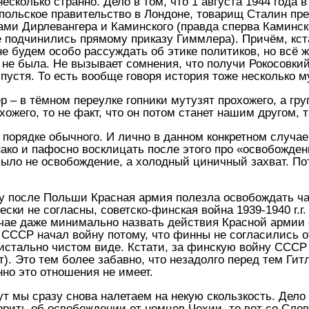
несколько странно. Дело в том, что 1 августа 1944 года
польское правительство в Лондоне, товарищ Сталин пре
ами Дирлевангера и Каминского (правда сперва Каминс
же подчинились прямому приказу Гиммлера). Причём, кс
е будем особо рассуждать об этике политиков, но всё ж
е была. Не вызывает сомнения, что получи Рокосовкий
пустя. То есть вообще говоря история тоже несколько м
 – в тёмном переулке гопники мутузят прохожего, а груп
ожего, то не факт, что он потом станет нашим другом, 
 порядке обычного. И лично в данном конкретном случае 
ко и пафосно восклицать после этого про «освобождени
 было не освобождение, а холодный циничный захват. П
азу после Польши Красная армия полезла освобождать ч
ески не согласны, советско-финская война 1939-1940 г.
чае даже минимально назвать действия Красной армии 
о СССР начал войну потому, что финны не согласились 
истально чистом виде. Кстати, за финскую войну СССР и
). Это тем более забавно, что незадолго перед тем Гит
но это отношения не имеет.
ут мы сразу снова налетаем на некую скользкость. Дело
орить об освобождении от немцев Чехии, то вот со Слов