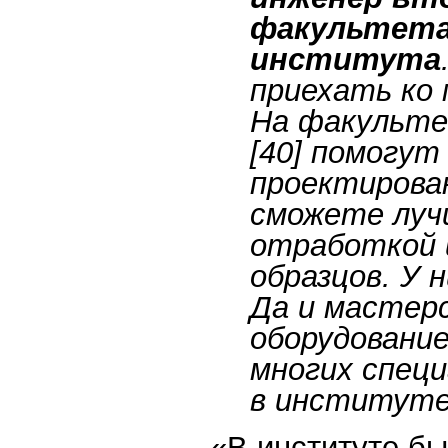
факультета
института
приехать ко 
На факульте
[40] помогут
проектирован
сможете лучш
отработкой 
образцов. У 
Да и мастер
оборудование
многих спец
в институте
«В институте бы