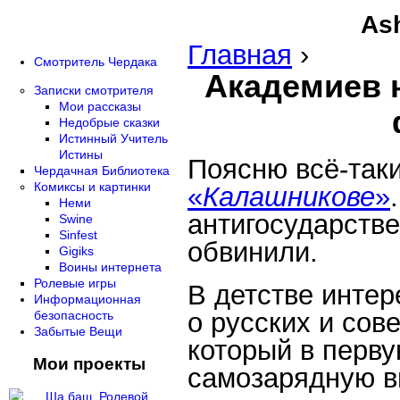
Ash
Главная
›
Смотритель Чердака
Академиев н
Записки смотрителя
Мои рассказы
Недобрые сказки
Истинный Учитель
Истины
Поясню всё-так
Чердачная Библиотека
Комиксы и картинки
«
Калашникове
»
Неми
антигосударств
Swine
Sinfest
обвинили.
Gigiks
Воины интернета
Ролевые игры
В детстве интер
Информационная
о русских и сов
безопасность
Забытые Вещи
который в перв
Мои проекты
самозарядную в