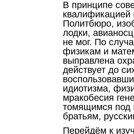
В принципе сове
квалификацией м
Политбюро, изо
лодки, авианосц
не мог. По случ
физикам и мате
выправлена охра
действует до си
воспользовавши
идиотизма, физи
мракобесия ген
томящимся под 
братьям, русск
Перейдём к изу