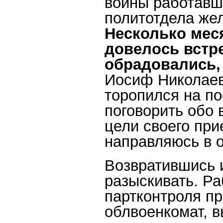
войны работавш
политотдела жел
Несколько мес
довелось встр
обрадовались, 
Иосиф Николаев
торопился на по
поговорить обо 
цели своего прие
направляюсь в о
Возвратившись и
разыскивать. Ра
партконтроля пр
облвоенкомат, в