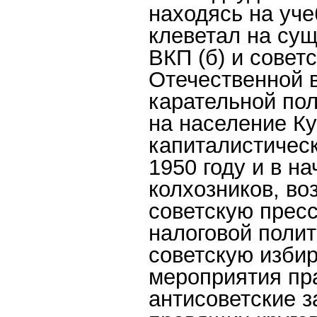
находясь на уче
клеветал на су
ВКП (б) и совет
Отечественной 
карательной пол
на население К
капиталистическ
1950 году и в н
колхозников, в
советскую прес
налоговой полит
советскую изби
мероприятия пра
антисоветские з