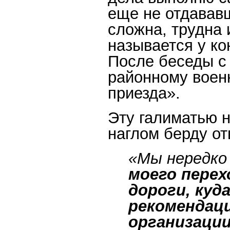
еще не отдававш
сложна, трудна 
называется у ко
После беседы с
районному воен
приезда».
Эту галиматью н
наглом берду о
«Мы нередко 
моего перех
дороги, куд
рекомендац
организаци