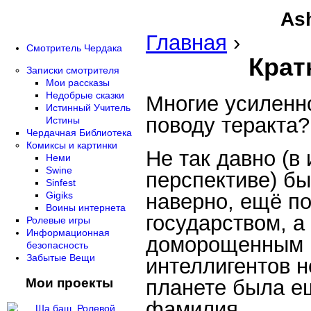
Ash
Главная
›
Смотритель Чердака
Крат
Записки смотрителя
Мои рассказы
Недобрые сказки
Многие усиленн
Истинный Учитель
поводу теракта?
Истины
Чердачная Библиотека
Комиксы и картинки
Не так давно (в
Неми
Swine
перспективе) бы
Sinfest
наверно, ещё п
Gigiks
Воины интернета
государством, а
Ролевые игры
Информационная
доморощенным и
безопасность
Забытые Вещи
интеллигентов н
Мои проекты
планете была е
фамилия.