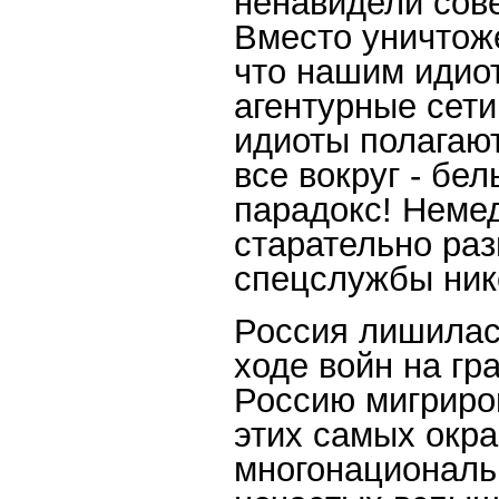
ненавидели сове
Вместо уничтоже
что нашим идио
агентурные сети
идиоты полагают
все вокруг - бел
парадокс! Немед
старательно ра
спецслужбы нико
Россия лишилас
ходе войн на гр
Россию мигриро
этих самых окра
многонациональ