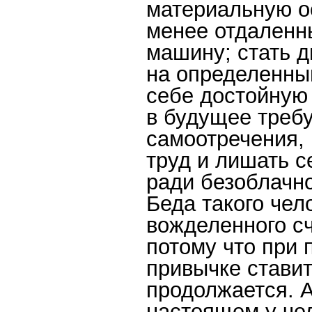
материальную ос
менее отдаленны
машину; стать 
на определенный
себе достойную 
в будущее требу
самоотречения, 
труд и лишать 
ради безоблачно
Беда такого чело
вожделенного сч
потому что при 
привычке ставит
продолжается. А
настоящем у че