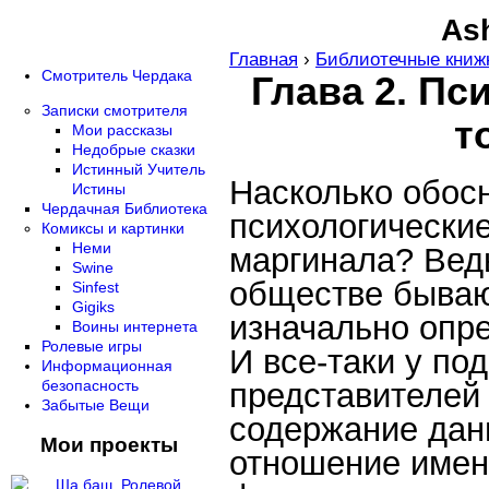
Ash
Главная
›
Библиотечные книж
Смотритель Чердака
Глава 2. Пс
Записки смотрителя
т
Мои рассказы
Недобрые сказки
Истинный Учитель
Насколько обос
Истины
Чердачная Библиотека
психологические
Комиксы и картинки
Неми
маргинала? Вед
Swine
обществе бываю
Sinfest
Gigiks
изначально опр
Воины интернета
Ролевые игры
И все-таки у п
Информационная
представителей
безопасность
Забытые Вещи
содержание дан
Мои проекты
отношение имен