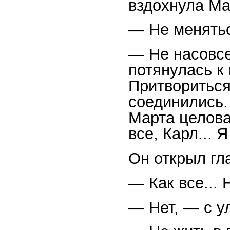
вздохнула Ма
— Не менятьс
— Не насовсе
потянулась к
Притвориться
соединились.
Марта целова
все, Карл... 
Он открыл гла
— Как все... 
— Нет, — с у