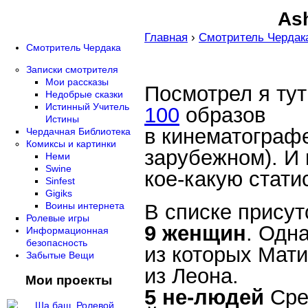
Ash
Главная
›
Смотритель Чердак
Смотритель Чердака
Записки смотрителя
Мои рассказы
Посмотрел я ту
Недобрые сказки
Истинный Учитель
100
образов
Истины
в кинематографе
Чердачная Библиотека
Комиксы и картинки
зарубежном). И
Неми
Swine
кое-какую статис
Sinfest
Gigiks
В списке присут
Воины интернета
Ролевые игры
9 женщин
. Одн
Информационная
безопасность
из которых Мат
Забытые Вещи
из Леона.
Мои проекты
5 не-людей
Сре