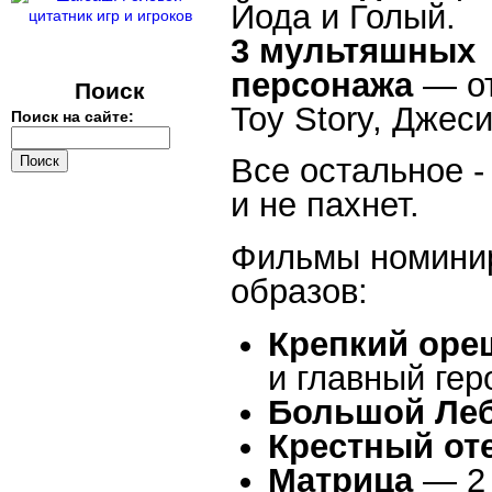
Йода и Голый.
3 мультяшных
персонажа
— от
Поиск
Toy Story, Джеси
Поиск на сайте:
Все остальное -
и не пахнет.
Фильмы номини
образов:
Крепкий оре
и главный гер
Большой Ле
Крестный от
Матрица
— 2 